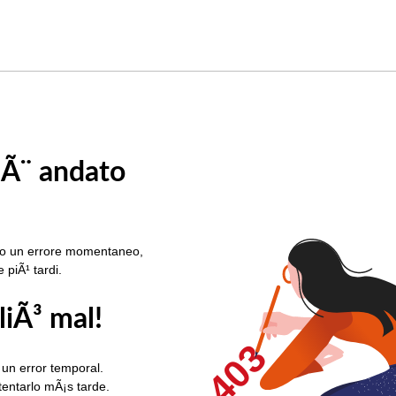
 Ã¨ andato
rato un errore momentaneo,
e piÃ¹ tardi.
liÃ³ mal!
403
 un error temporal.
ntentarlo mÃ¡s tarde.